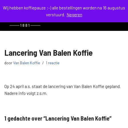
Wij hebben koffiepauze :-) alle bestellingen worden na 16 augustus
verstuurd.
Negeren
menu
Ga
naar
de
inhoud
Lancering Van Balen Koffie
door
Van Balen Koffie
1 reactie
Op 24 april a.s. staat de lancering van Van Balen Koffie gepland.
Nadere info volgt z.s.m.
1 gedachte over “Lancering Van Balen Koffie”