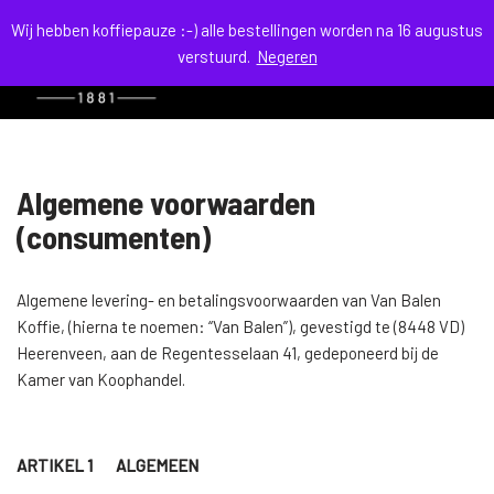
Wij hebben koffiepauze :-) alle bestellingen worden na 16 augustus
verstuurd.
Negeren
menu
Ga
naar
de
inhoud
Algemene voorwaarden
(consumenten)
Algemene levering- en betalingsvoorwaarden van Van Balen
Koffie, (hierna te noemen: “Van Balen”), gevestigd te (8448 VD)
Heerenveen, aan de Regentesselaan 41, gedeponeerd bij de
Kamer van Koophandel.
ARTIKEL 1 ALGEMEEN