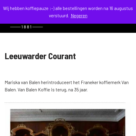
Wij hebben koffiepauze :-) alle bestellingen worden na 16 augustus
verstuurd.
Negeren
menu
Ga
naar
de
inhoud
Leeuwarder Courant
Mariska van Balen herintroduceert het Franeker koffiemerk Van
Balen. Van Balen Koffie is terug, na 35 jaar.