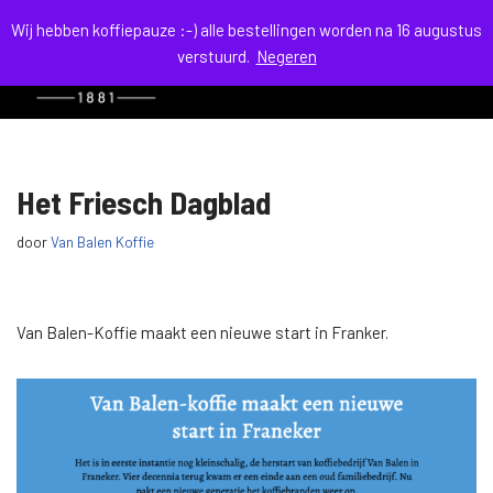
Wij hebben koffiepauze :-) alle bestellingen worden na 16 augustus
verstuurd.
Negeren
menu
Ga
naar
de
inhoud
Het Friesch Dagblad
door
Van Balen Koffie
Van Balen-Koffie maakt een nieuwe start in Franker.